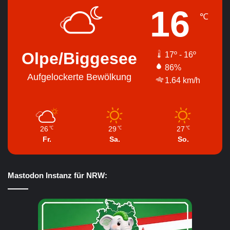
16
℃
Olpe/Biggesee
17º - 16º
86%
Aufgelockerte Bewölkung
1.64 km/h
26
29
27
℃
℃
℃
Fr.
Sa.
So.
Mastodon Instanz für NRW: