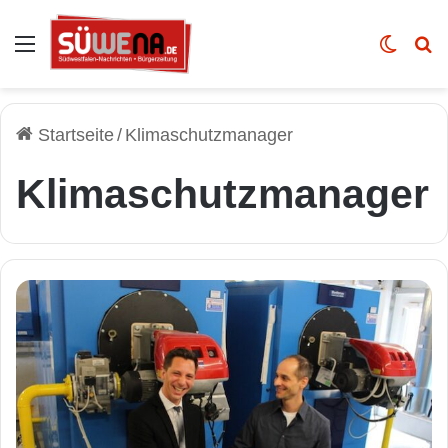
Auswahl
Skin u
Vo
Startseite
/
Klimaschutzmanager
Klimaschutzmanager