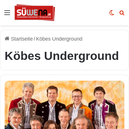
Auswahl
Skin u
Vo
Startseite
/
Köbes Underground
Köbes Underground