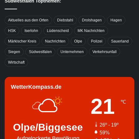
Südwestfalen Topthemen:
Aktuelles aus den Orten
Diebstahl
Drolshagen
Hagen
HSK
Iserlohn
Lüdenscheid
MK Nachrichten
Märkischer Kreis
Nachrichten
Olpe
Polizei
Sauerland
Siegen
Südwestfalen
Unternehmen
Verkehrsunfall
Wirtschaft
WetterKompass.de
21
℃
Olpe/Biggesee
26º - 19º
59%
Aufgelockerte Bewölkung