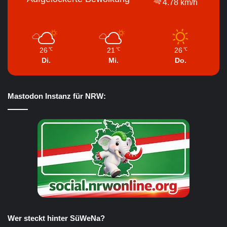
4.78 km/h
26
21
26
℃
℃
℃
Di.
Mi.
Do.
Mastodon Instanz für NRW:
Wer steckt hinter SüWeNa?