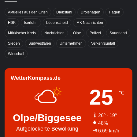
Aktuelles aus den Orten
Diebstahl
Drolshagen
Hagen
HSK
Iserlohn
Lüdenscheid
MK Nachrichten
Märkischer Kreis
Nachrichten
Olpe
Polizei
Sauerland
Siegen
Südwestfalen
Unternehmen
Verkehrsunfall
Wirtschaft
WetterKompass.de
25
℃
Olpe/Biggesee
26º - 19º
48%
Aufgelockerte Bewölkung
6.69 km/h