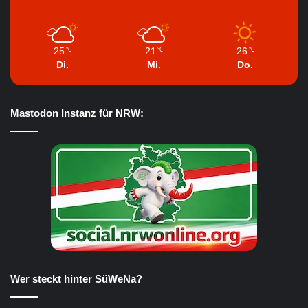
25
21
26
℃
℃
℃
Di.
Mi.
Do.
Mastodon Instanz für NRW:
Wer steckt hinter SüWeNa?