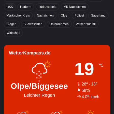
HSK
Iserlohn
Lüdenscheid
MK Nachrichten
Märkischer Kreis
Nachrichten
Olpe
Polizei
Sauerland
Siegen
Südwestfalen
Unternehmen
Verkehrsunfall
Wirtschaft
WetterKompass.de
19
℃
Olpe/Biggesee
26º - 18º
58%
Leichter Regen
4.05 km/h