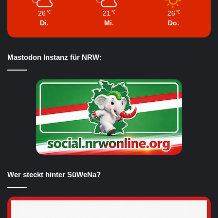
26
21
26
℃
℃
℃
Di.
Mi.
Do.
Mastodon Instanz für NRW:
Wer steckt hinter SüWeNa?