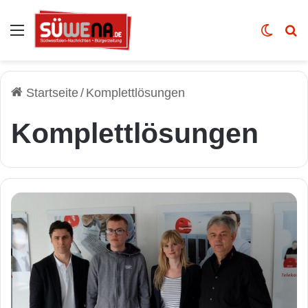
Auswahl
Skin u
Vo
Startseite
/
Komplettlösungen
Komplettlösungen