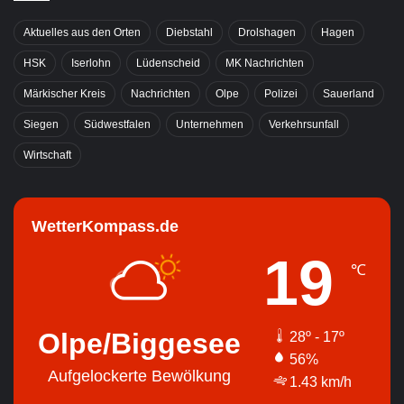
Aktuelles aus den Orten
Diebstahl
Drolshagen
Hagen
HSK
Iserlohn
Lüdenscheid
MK Nachrichten
Märkischer Kreis
Nachrichten
Olpe
Polizei
Sauerland
Siegen
Südwestfalen
Unternehmen
Verkehrsunfall
Wirtschaft
WetterKompass.de
19
℃
Olpe/Biggesee
28º - 17º
56%
Aufgelockerte Bewölkung
1.43 km/h