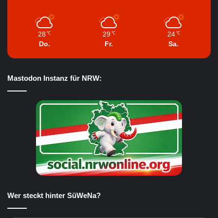
28
29
24
℃
℃
℃
Do.
Fr.
Sa.
Mastodon Instanz für NRW:
Wer steckt hinter SüWeNa?