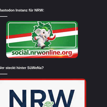
astodon Instanz für NRW:
er steckt hinter SüWeNa?