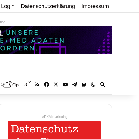
Login
Datenschutzerklärung
Impressum
ing
℃
RSS
Facebook
X
YouTube
Telegram
18
Mastodon
Skin umschalten
Volltextsuche:
Olpe
ARKM.marketing