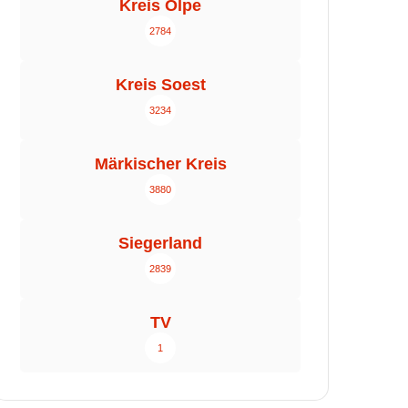
Kreis Olpe
2784
Kreis Soest
3234
Märkischer Kreis
3880
Siegerland
2839
TV
1