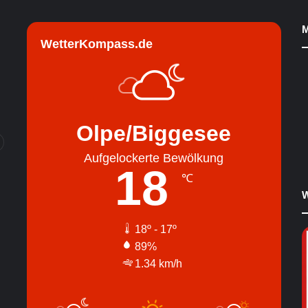
M
WetterKompass.de
Olpe/Biggesee
Aufgelockerte Bewölkung
18
℃
W
18º - 17º
89%
1.34 km/h