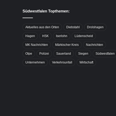
Südwestfalen Topthemen:
Aktuelles aus den Orten
Diebstahl
Drolshagen
Hagen
HSK
Iserlohn
Lüdenscheid
MK Nachrichten
Märkischer Kreis
Nachrichten
Olpe
Polizei
Sauerland
Siegen
Südwestfalen
Unternehmen
Verkehrsunfall
Wirtschaft