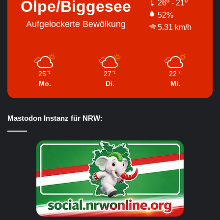
Olpe/Biggesee
26º - 21º
52%
Aufgelockerte Bewölkung
5.31 km/h
25
27
22
℃
℃
℃
Mo.
Di.
Mi.
Mastodon Instanz für NRW: