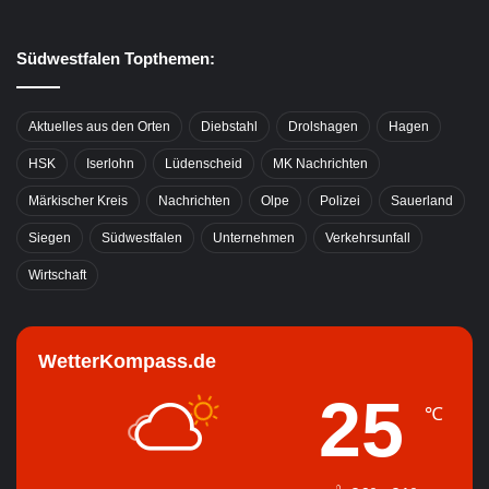
Südwestfalen Topthemen:
Aktuelles aus den Orten
Diebstahl
Drolshagen
Hagen
HSK
Iserlohn
Lüdenscheid
MK Nachrichten
Märkischer Kreis
Nachrichten
Olpe
Polizei
Sauerland
Siegen
Südwestfalen
Unternehmen
Verkehrsunfall
Wirtschaft
WetterKompass.de
25
℃