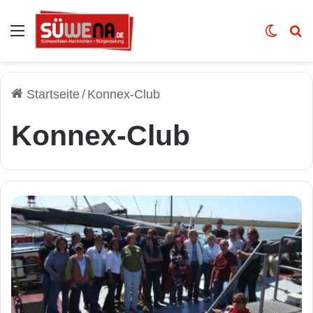
Auswahl
Skin u
Vo
Startseite
/
Konnex-Club
Konnex-Club