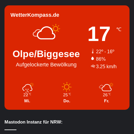
WetterKompass.de
17
℃
Olpe/Biggesee
22º - 16º
86%
Aufgelockerte Bewölkung
3.25 km/h
22
25
26
℃
℃
℃
Mi.
Do.
Fr.
Mastodon Instanz für NRW: