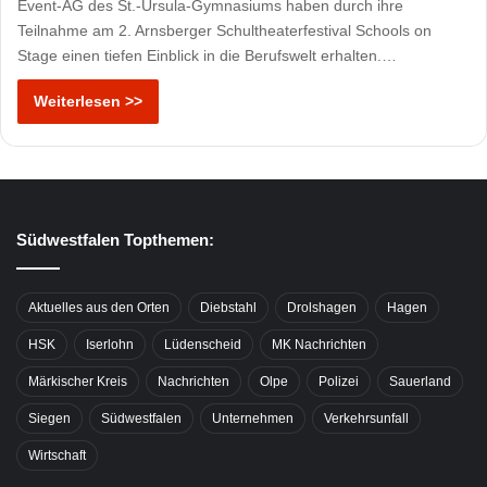
Event-AG des St.-Ursula-Gymnasiums haben durch ihre
Teilnahme am 2. Arnsberger Schultheaterfestival Schools on
Stage einen tiefen Einblick in die Berufswelt erhalten.…
Weiterlesen >>
Südwestfalen Topthemen:
Aktuelles aus den Orten
Diebstahl
Drolshagen
Hagen
HSK
Iserlohn
Lüdenscheid
MK Nachrichten
Märkischer Kreis
Nachrichten
Olpe
Polizei
Sauerland
Siegen
Südwestfalen
Unternehmen
Verkehrsunfall
Wirtschaft