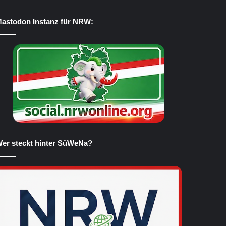
astodon Instanz für NRW:
er steckt hinter SüWeNa?