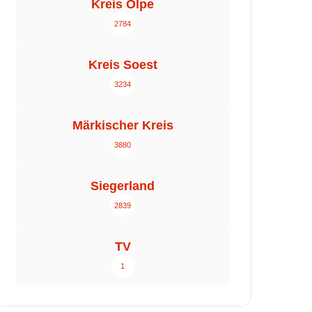
Kreis Olpe
2784
Kreis Soest
3234
Märkischer Kreis
3880
Siegerland
2839
TV
1