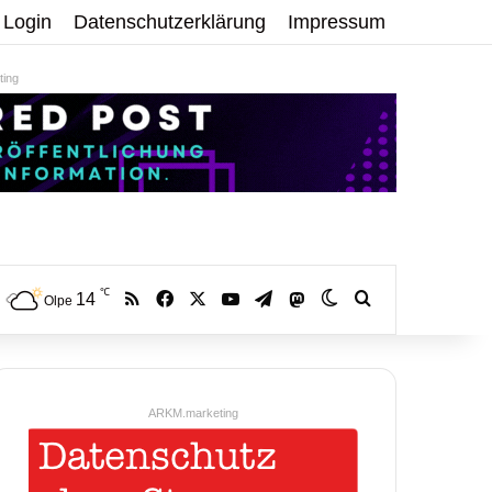
Login
Datenschutzerklärung
Impressum
ing
℃
RSS
Facebook
X
YouTube
Telegram
14
Mastodon
Skin umschalten
Volltextsuche:
Olpe
ARKM.marketing