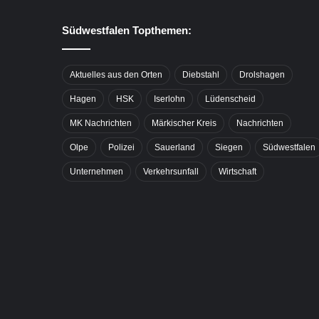
Südwestfalen Topthemen:
Aktuelles aus den Orten
Diebstahl
Drolshagen
Hagen
HSK
Iserlohn
Lüdenscheid
MK Nachrichten
Märkischer Kreis
Nachrichten
Olpe
Polizei
Sauerland
Siegen
Südwestfalen
Unternehmen
Verkehrsunfall
Wirtschaft