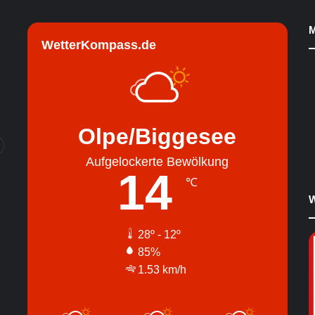
M
WetterKompass.de
Olpe/Biggesee
Aufgelockerte Bewölkung
14
℃
W
28º - 12º
85%
1.53 km/h