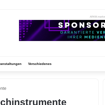
ARKM.market
ranstaltungen
Verschiedenes
ente
ichinstrumente