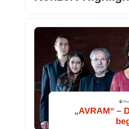
Red
„AVRAM“ – De
be