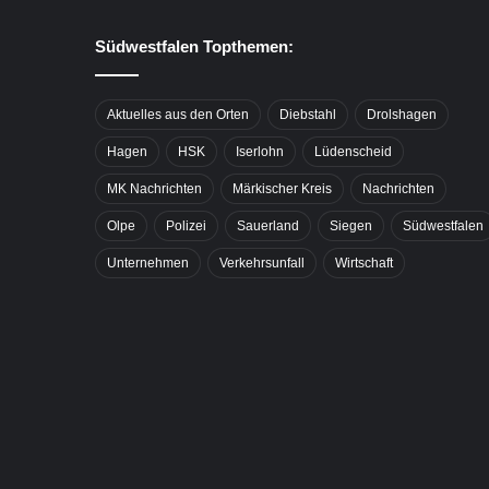
Südwestfalen Topthemen:
Aktuelles aus den Orten
Diebstahl
Drolshagen
Hagen
HSK
Iserlohn
Lüdenscheid
MK Nachrichten
Märkischer Kreis
Nachrichten
Olpe
Polizei
Sauerland
Siegen
Südwestfalen
Unternehmen
Verkehrsunfall
Wirtschaft