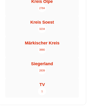
Kreis Olpe
2784
Kreis Soest
3234
Märkischer Kreis
3880
Siegerland
2839
TV
1