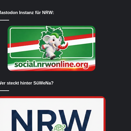
astodon Instanz für NRW:
er steckt hinter SüWeNa?