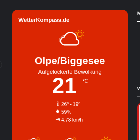
M
WetterKompass.de
Olpe/Biggesee
Aufgelockerte Bewölkung
21
℃
W
26º - 19º
59%
4.78 km/h