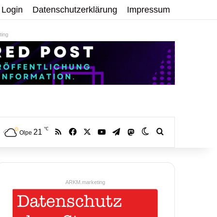
Login
Datenschutzerklärung
Impressum
ing
℃
RSS
Facebook
X
YouTube
Telegram
21
Mastodon
Skin umschalten
Volltextsuche:
Olpe
ARKM.marketing