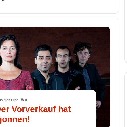
aktion Olpe
0
r Vorverkauf hat
gonnen!