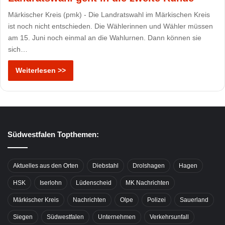
Märkischer Kreis (pmk) - Die Landratswahl im Märkischen Kreis
ist noch nicht entschieden. Die Wählerinnen und Wähler müssen
am 15. Juni noch einmal an die Wahlurnen. Dann können sie
sich…
Weiterlesen >>
Südwestfalen Topthemen:
Aktuelles aus den Orten
Diebstahl
Drolshagen
Hagen
HSK
Iserlohn
Lüdenscheid
MK Nachrichten
Märkischer Kreis
Nachrichten
Olpe
Polizei
Sauerland
Siegen
Südwestfalen
Unternehmen
Verkehrsunfall