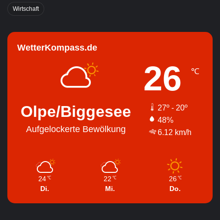
Wirtschaft
WetterKompass.de
26
℃
Olpe/Biggesee
27º - 20º
48%
Aufgelockerte Bewölkung
6.12 km/h
24
22
26
℃
℃
℃
Di.
Mi.
Do.