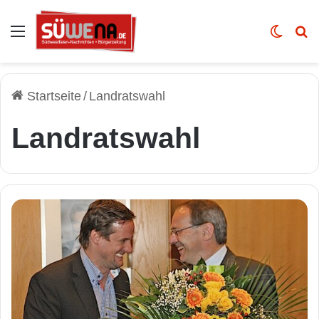
Auswahl
Skin u
Vo
Startseite
/
Landratswahl
Landratswahl