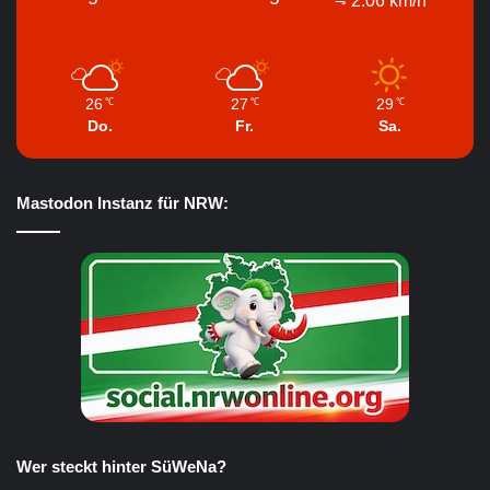
2.06 km/h
26
27
29
℃
℃
℃
Do.
Fr.
Sa.
Mastodon Instanz für NRW:
Wer steckt hinter SüWeNa?