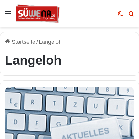
Auswahl
Skin u
Vo
Startseite
/
Langeloh
Langeloh