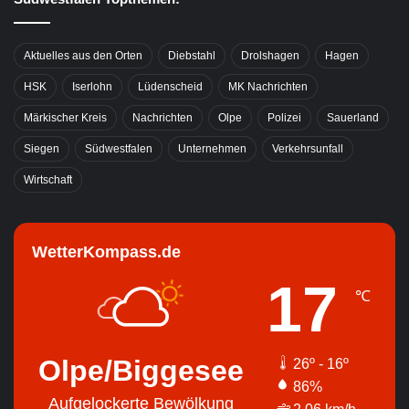
Aktuelles aus den Orten
Diebstahl
Drolshagen
Hagen
HSK
Iserlohn
Lüdenscheid
MK Nachrichten
Märkischer Kreis
Nachrichten
Olpe
Polizei
Sauerland
Siegen
Südwestfalen
Unternehmen
Verkehrsunfall
Wirtschaft
WetterKompass.de
17
℃
Olpe/Biggesee
26º - 16º
86%
Aufgelockerte Bewölkung