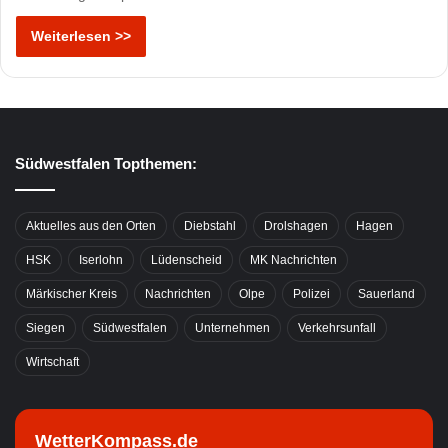
Weiterlesen >>
Südwestfalen Topthemen:
Aktuelles aus den Orten
Diebstahl
Drolshagen
Hagen
HSK
Iserlohn
Lüdenscheid
MK Nachrichten
Märkischer Kreis
Nachrichten
Olpe
Polizei
Sauerland
Siegen
Südwestfalen
Unternehmen
Verkehrsunfall
Wirtschaft
WetterKompass.de