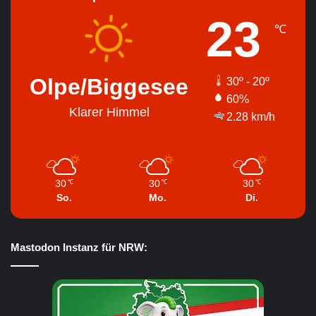
23
℃
Olpe/Biggesee
30º - 20º
60%
Klarer Himmel
2.28 km/h
30
30
30
℃
℃
℃
So.
Mo.
Di.
Mastodon Instanz für NRW: