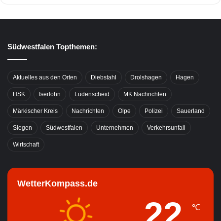
Südwestfalen Topthemen:
Aktuelles aus den Orten
Diebstahl
Drolshagen
Hagen
HSK
Iserlohn
Lüdenscheid
MK Nachrichten
Märkischer Kreis
Nachrichten
Olpe
Polizei
Sauerland
Siegen
Südwestfalen
Unternehmen
Verkehrsunfall
Wirtschaft
WetterKompass.de
22
℃