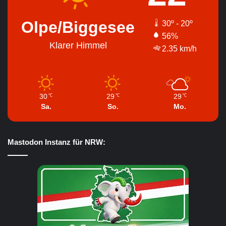
Olpe/Biggesee
30º - 20º
56%
Klarer Himmel
2.35 km/h
30
29
29
℃
℃
℃
Sa.
So.
Mo.
Mastodon Instanz für NRW: