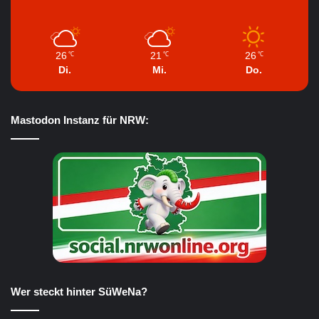
26
21
26
℃
℃
℃
Di.
Mi.
Do.
Mastodon Instanz für NRW:
Wer steckt hinter SüWeNa?