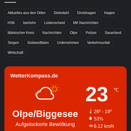
Aktuelles aus den Orten
Diebstahl
Drolshagen
Hagen
HSK
Iserlohn
Lüdenscheid
MK Nachrichten
Märkischer Kreis
Nachrichten
Olpe
Polizei
Sauerland
Siegen
Südwestfalen
Unternehmen
Verkehrsunfall
Wirtschaft
WetterKompass.de
23
℃
Olpe/Biggesee
26º - 19º
53%
Aufgelockerte Bewölkung
6.12 km/h