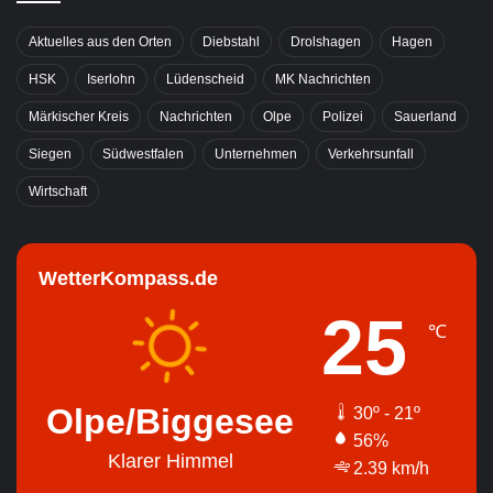
Aktuelles aus den Orten
Diebstahl
Drolshagen
Hagen
HSK
Iserlohn
Lüdenscheid
MK Nachrichten
Märkischer Kreis
Nachrichten
Olpe
Polizei
Sauerland
Siegen
Südwestfalen
Unternehmen
Verkehrsunfall
Wirtschaft
WetterKompass.de
25
℃
Olpe/Biggesee
30º - 21º
56%
Klarer Himmel
2.39 km/h