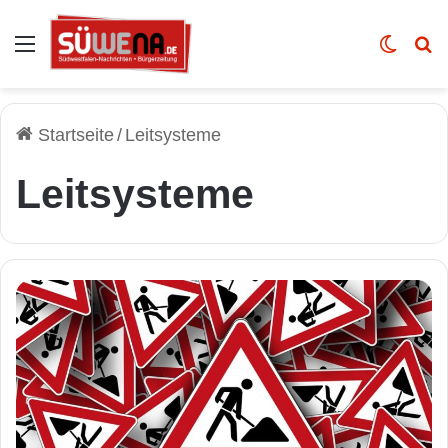
Auswahl
Skin u
Vo
Startseite
/
Leitsysteme
Leitsysteme