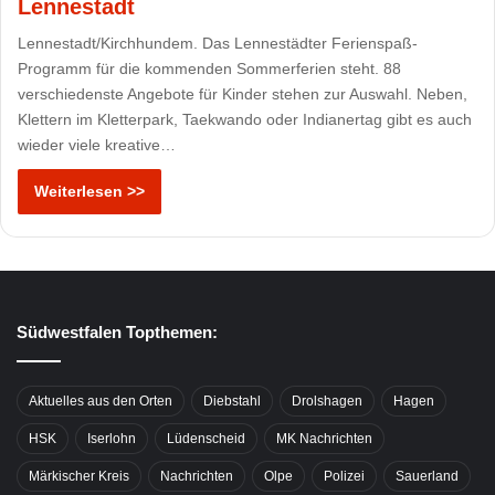
Lennestadt
Lennestadt/Kirchhundem. Das Lennestädter Ferienspaß-
Programm für die kommenden Sommerferien steht. 88
verschiedenste Angebote für Kinder stehen zur Auswahl. Neben,
Klettern im Kletterpark, Taekwando oder Indianertag gibt es auch
wieder viele kreative…
Weiterlesen >>
Südwestfalen Topthemen:
Aktuelles aus den Orten
Diebstahl
Drolshagen
Hagen
HSK
Iserlohn
Lüdenscheid
MK Nachrichten
Märkischer Kreis
Nachrichten
Olpe
Polizei
Sauerland