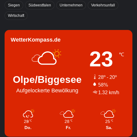
Siegen
Südwestfalen
Unternehmen
Verkehrsunfall
Wirtschaft
WetterKompass.de
23
℃
Olpe/Biggesee
28º - 20º
58%
Aufgelockerte Bewölkung
1.32 km/h
28
28
25
℃
℃
℃
Do.
Fr.
Sa.