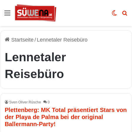
Auswahl
Skin u
Vo
Startseite
/
Lennetaler Reisebüro
Lennetaler
Reisebüro
Sven Oliver Rüsche
0
Plettenberg: MK Total präsentiert Stars von
der Playa de Palma bei der original
Ballermann-Party!