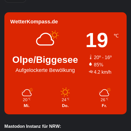
WetterKompass.de
19
℃
Olpe/Biggesee
20º - 16º
85%
Aufgelockerte Bewölkung
4.2 km/h
20
24
26
℃
℃
℃
Mi.
Do.
Fr.
Mastodon Instanz für NRW: