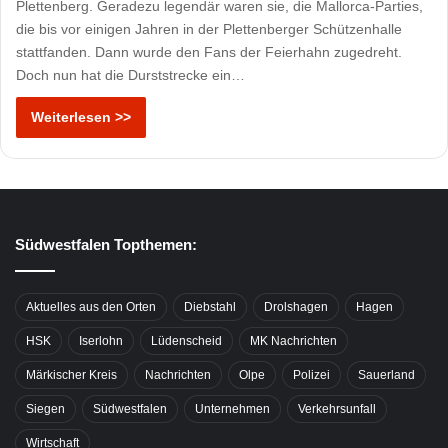
Plettenberg. Geradezu legendär waren sie, die Mallorca-Parties,
die bis vor einigen Jahren in der Plettenberger Schützenhalle
stattfanden. Dann wurde den Fans der Feierhahn zugedreht.
Doch nun hat die Durststrecke ein…
Weiterlesen >>
Südwestfalen Topthemen:
Aktuelles aus den Orten
Diebstahl
Drolshagen
Hagen
HSK
Iserlohn
Lüdenscheid
MK Nachrichten
Märkischer Kreis
Nachrichten
Olpe
Polizei
Sauerland
Siegen
Südwestfalen
Unternehmen
Verkehrsunfall
Wirtschaft