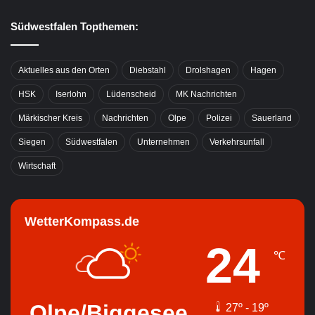
Südwestfalen Topthemen:
Aktuelles aus den Orten
Diebstahl
Drolshagen
Hagen
HSK
Iserlohn
Lüdenscheid
MK Nachrichten
Märkischer Kreis
Nachrichten
Olpe
Polizei
Sauerland
Siegen
Südwestfalen
Unternehmen
Verkehrsunfall
Wirtschaft
WetterKompass.de
24
℃
Olpe/Biggesee
27º - 19º