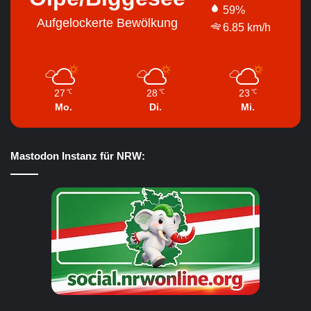
59%
Aufgelockerte Bewölkung
6.85 km/h
27
28
23
℃
℃
℃
Mo.
Di.
Mi.
Mastodon Instanz für NRW: