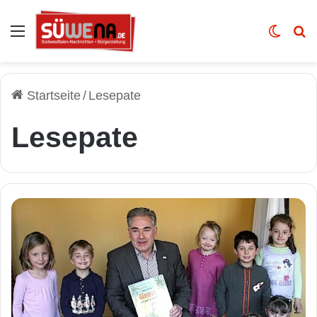
Auswahl
Skin u
Vo
Startseite
/
Lesepate
Lesepate