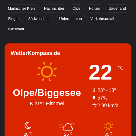
Märkischer Kreis
Nachrichten
Olpe
Polizei
Sauerland
Siegen
Südwestfalen
Unternehmen
Verkehrsunfall
Wirtschaft
WetterKompass.de
22
℃
Olpe/Biggesee
23º - 18º
57%
Klarer Himmel
2.99 km/h
20
26
30
℃
℃
℃