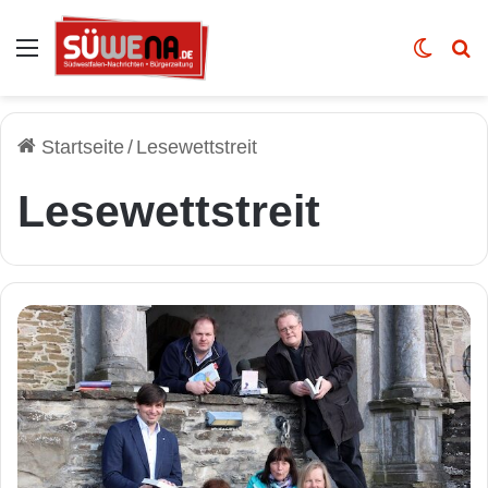
Auswahl
Skin u
Vo
Startseite
/
Lesewettstreit
Lesewettstreit