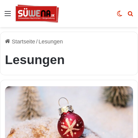
Auswahl
Skin u
Vo
Startseite
/
Lesungen
Lesungen