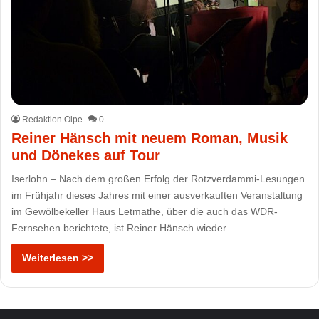
Redaktion Olpe
0
Reiner Hänsch mit neuem Roman, Musik
und Dönekes auf Tour
Iserlohn – Nach dem großen Erfolg der Rotzverdammi-Lesungen
im Frühjahr dieses Jahres mit einer ausverkauften Veranstaltung
im Gewölbekeller Haus Letmathe, über die auch das WDR-
Fernsehen berichtete, ist Reiner Hänsch wieder…
Weiterlesen >>