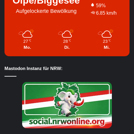
Olpe/Biggesee
59%
Aufgelockerte Bewölkung
6.85 km/h
27
28
23
℃
℃
℃
Mo.
Di.
Mi.
Mastodon Instanz für NRW: