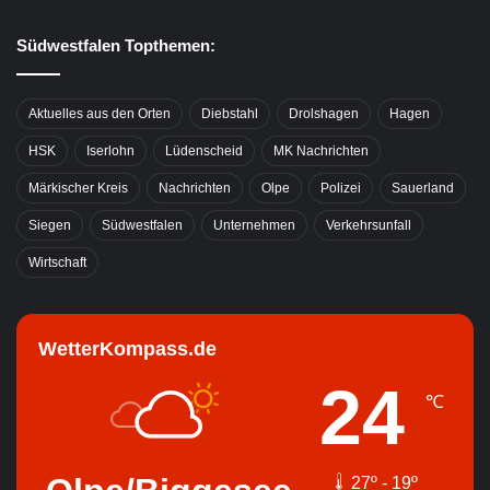
Südwestfalen Topthemen:
Aktuelles aus den Orten
Diebstahl
Drolshagen
Hagen
HSK
Iserlohn
Lüdenscheid
MK Nachrichten
Märkischer Kreis
Nachrichten
Olpe
Polizei
Sauerland
Siegen
Südwestfalen
Unternehmen
Verkehrsunfall
Wirtschaft
WetterKompass.de
24
℃
27º - 19º