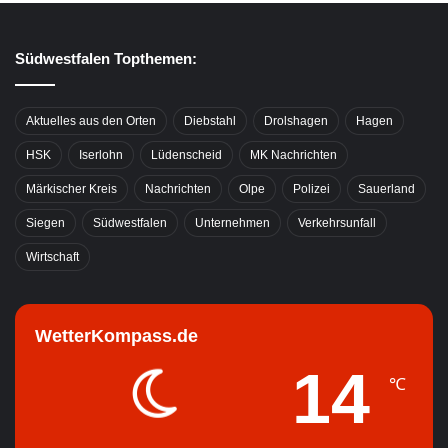
Südwestfalen Topthemen:
Aktuelles aus den Orten
Diebstahl
Drolshagen
Hagen
HSK
Iserlohn
Lüdenscheid
MK Nachrichten
Märkischer Kreis
Nachrichten
Olpe
Polizei
Sauerland
Siegen
Südwestfalen
Unternehmen
Verkehrsunfall
Wirtschaft
WetterKompass.de
14
℃