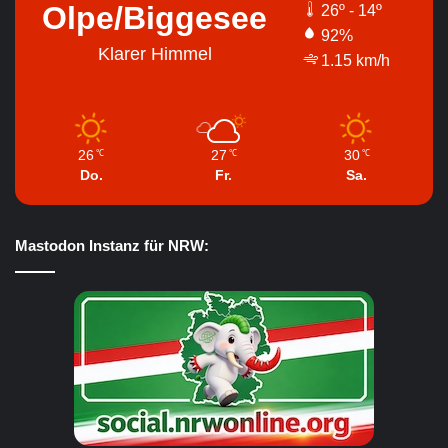
Olpe/Biggesee
26º - 14º
92%
Klarer Himmel
1.15 km/h
26
27
30
℃
℃
℃
Do.
Fr.
Sa.
Mastodon Instanz für NRW: