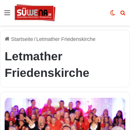
Auswahl
Skin u
Vo
Startseite
/
Letmather Friedenskirche
Letmather
Friedenskirche