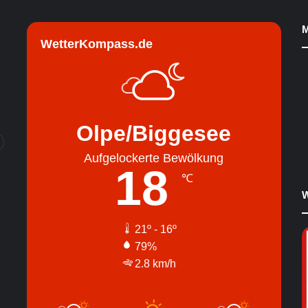
M
WetterKompass.de
Olpe/Biggesee
Aufgelockerte Bewölkung
18
℃
W
21º - 16º
79%
2.8 km/h