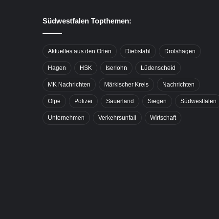
Südwestfalen Topthemen:
Aktuelles aus den Orten
Diebstahl
Drolshagen
Hagen
HSK
Iserlohn
Lüdenscheid
MK Nachrichten
Märkischer Kreis
Nachrichten
Olpe
Polizei
Sauerland
Siegen
Südwestfalen
Unternehmen
Verkehrsunfall
Wirtschaft