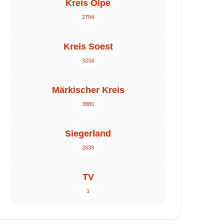
Kreis Olpe
2784
Kreis Soest
3234
Märkischer Kreis
3880
Siegerland
2839
TV
1