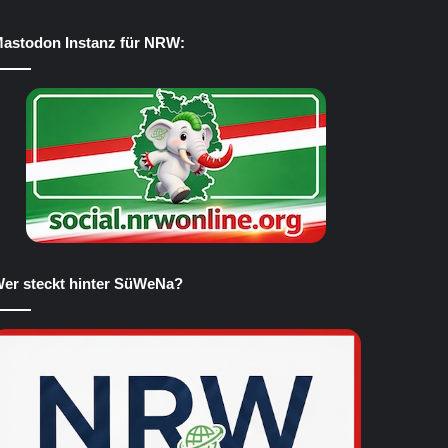
astodon Instanz für NRW:
er steckt hinter SüWeNa?