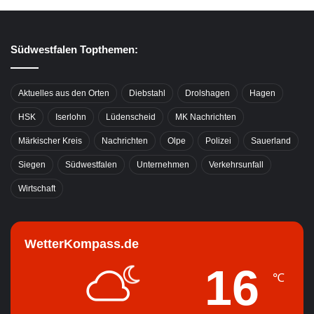
Südwestfalen Topthemen:
Aktuelles aus den Orten
Diebstahl
Drolshagen
Hagen
HSK
Iserlohn
Lüdenscheid
MK Nachrichten
Märkischer Kreis
Nachrichten
Olpe
Polizei
Sauerland
Siegen
Südwestfalen
Unternehmen
Verkehrsunfall
Wirtschaft
WetterKompass.de
16
℃