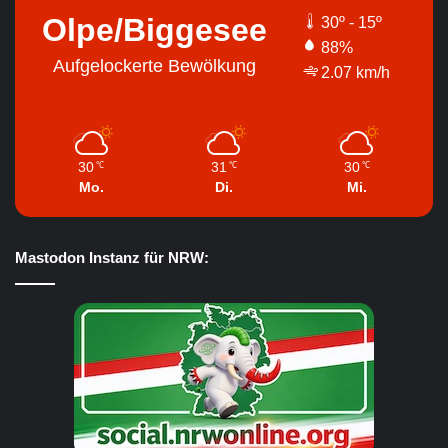
Olpe/Biggesee
30º - 15º
88%
Aufgelockerte Bewölkung
2.07 km/h
30
31
30
℃
℃
℃
Mo.
Di.
Mi.
Mastodon Instanz für NRW: