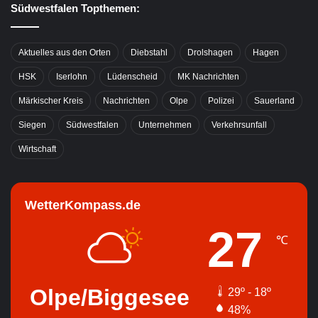
Südwestfalen Topthemen:
Aktuelles aus den Orten
Diebstahl
Drolshagen
Hagen
HSK
Iserlohn
Lüdenscheid
MK Nachrichten
Märkischer Kreis
Nachrichten
Olpe
Polizei
Sauerland
Siegen
Südwestfalen
Unternehmen
Verkehrsunfall
Wirtschaft
WetterKompass.de
27
℃
Olpe/Biggesee
29º - 18º
48%