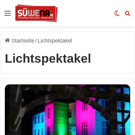
Auswahl
Skin u
Vo
Startseite
/
Lichtspektakel
Lichtspektakel