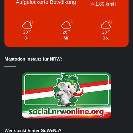
Aufgelockerte Bewölkung
1.89 km/h
29
28
28
℃
℃
℃
Di.
Mi.
Do.
Mastodon Instanz für NRW:
Wer steckt hinter SüWeNa?