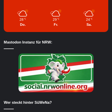
28
29
24
℃
℃
℃
Do.
Fr.
Sa.
Mastodon Instanz für NRW:
Wer steckt hinter SüWeNa?