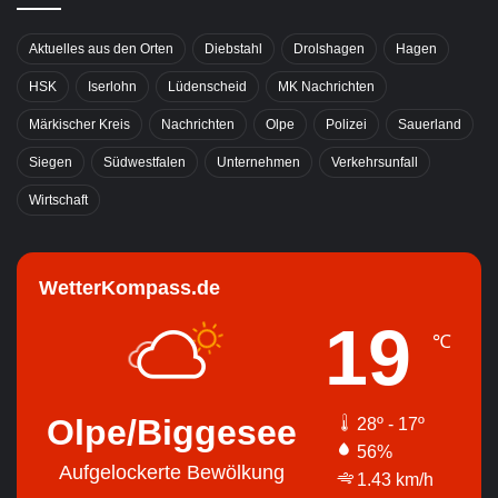
Aktuelles aus den Orten
Diebstahl
Drolshagen
Hagen
HSK
Iserlohn
Lüdenscheid
MK Nachrichten
Märkischer Kreis
Nachrichten
Olpe
Polizei
Sauerland
Siegen
Südwestfalen
Unternehmen
Verkehrsunfall
Wirtschaft
WetterKompass.de
19
℃
Olpe/Biggesee
28º - 17º
56%
Aufgelockerte Bewölkung
1.43 km/h