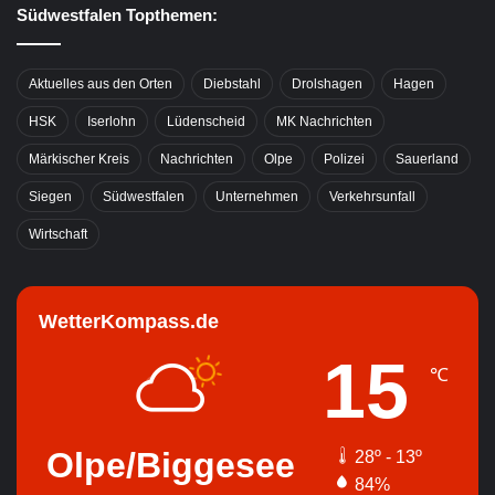
Südwestfalen Topthemen:
Aktuelles aus den Orten
Diebstahl
Drolshagen
Hagen
HSK
Iserlohn
Lüdenscheid
MK Nachrichten
Märkischer Kreis
Nachrichten
Olpe
Polizei
Sauerland
Siegen
Südwestfalen
Unternehmen
Verkehrsunfall
Wirtschaft
WetterKompass.de
15
℃
Olpe/Biggesee
28º - 13º
84%