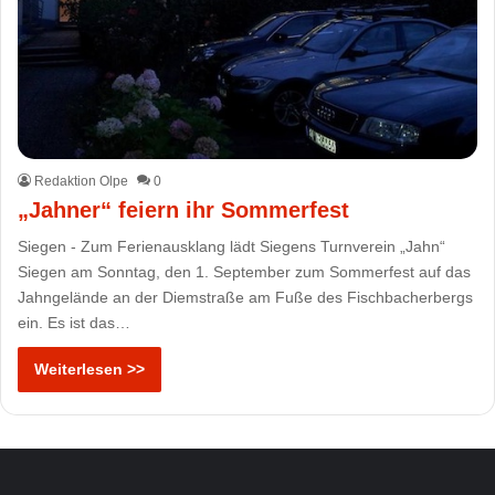
Redaktion Olpe
0
„Jahner“ feiern ihr Sommerfest
Siegen - Zum Ferienausklang lädt Siegens Turnverein „Jahn“
Siegen am Sonntag, den 1. September zum Sommerfest auf das
Jahngelände an der Diemstraße am Fuße des Fischbacherbergs
ein. Es ist das…
Weiterlesen >>