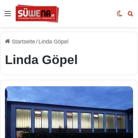
Auswahl
Skin u
Vo
Startseite
/
Linda Göpel
Linda Göpel