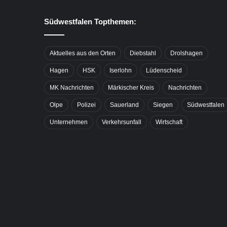
Südwestfalen Topthemen:
Aktuelles aus den Orten
Diebstahl
Drolshagen
Hagen
HSK
Iserlohn
Lüdenscheid
MK Nachrichten
Märkischer Kreis
Nachrichten
Olpe
Polizei
Sauerland
Siegen
Südwestfalen
Unternehmen
Verkehrsunfall
Wirtschaft