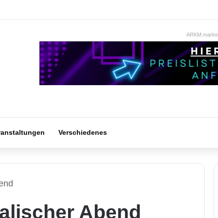
ARKM.market
ranstaltungen
Verschiedenes
bend
kalischer Abend