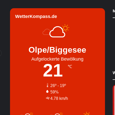
M
WetterKompass.de
Olpe/Biggesee
Aufgelockerte Bewölkung
21
℃
W
26º - 19º
59%
4.78 km/h