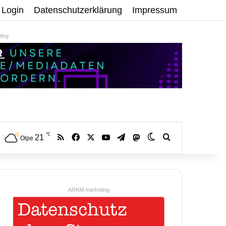
Login
Datenschutzerklärung
Impressum
ing
℃
RSS
Facebook
X
YouTube
Telegram
21
Mastodon
Skin umschalten
Volltextsuche:
Olpe
ARKM.marketing