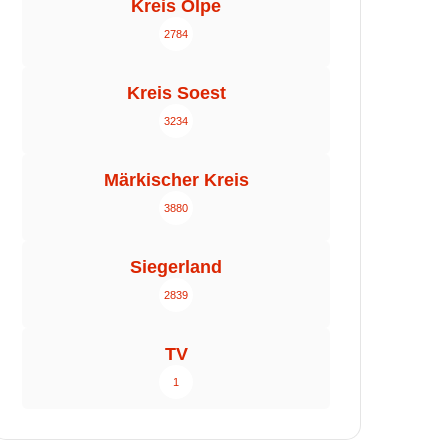
Kreis Olpe
2784
Kreis Soest
3234
Märkischer Kreis
3880
Siegerland
2839
TV
1