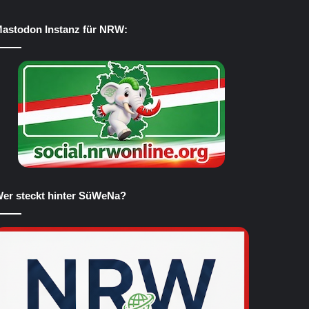
astodon Instanz für NRW:
er steckt hinter SüWeNa?