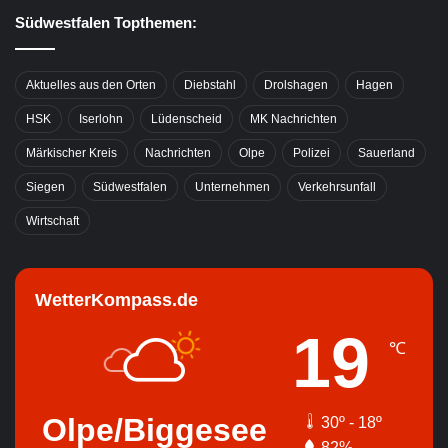
Südwestfalen Topthemen:
Aktuelles aus den Orten
Diebstahl
Drolshagen
Hagen
HSK
Iserlohn
Lüdenscheid
MK Nachrichten
Märkischer Kreis
Nachrichten
Olpe
Polizei
Sauerland
Siegen
Südwestfalen
Unternehmen
Verkehrsunfall
Wirtschaft
WetterKompass.de
19
℃
Olpe/Biggesee
30º - 18º
82%