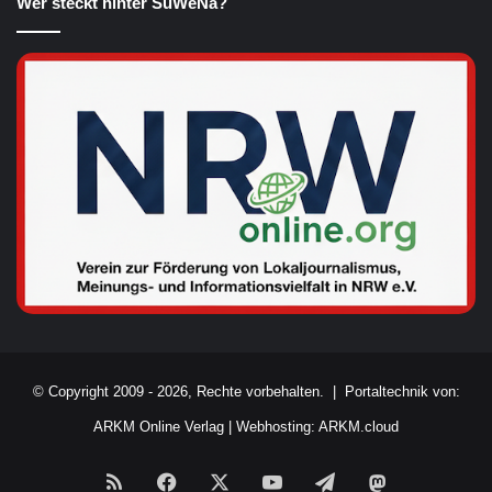
Wer steckt hinter SüWeNa?
© Copyright 2009 - 2026, Rechte vorbehalten. |
Portaltechnik von:
ARKM Online Verlag
|
Webhosting: ARKM.cloud
RSS
Facebook
X
YouTube
Telegram
Mastodon