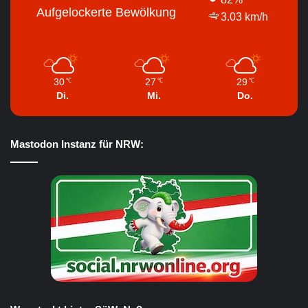
Aufgelockerte Bewölkung
3.03 km/h
30
27
29
℃
℃
℃
Di.
Mi.
Do.
Mastodon Instanz für NRW: