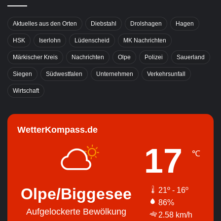
Aktuelles aus den Orten
Diebstahl
Drolshagen
Hagen
HSK
Iserlohn
Lüdenscheid
MK Nachrichten
Märkischer Kreis
Nachrichten
Olpe
Polizei
Sauerland
Siegen
Südwestfalen
Unternehmen
Verkehrsunfall
Wirtschaft
WetterKompass.de
17
℃
Olpe/Biggesee
21º - 16º
86%
Aufgelockerte Bewölkung
2.58 km/h