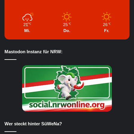
21
25
26
℃
℃
℃
Mi.
Do.
Fr.
Mastodon Instanz für NRW:
Wer steckt hinter SüWeNa?