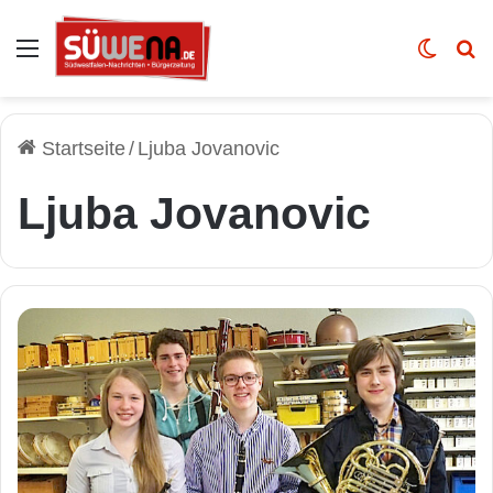
Auswahl
Skin u
Vo
Startseite
/
Ljuba Jovanovic
Ljuba Jovanovic