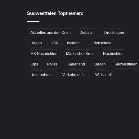
Südwestfalen Topthemen:
Aktuelles aus den Orten
Diebstahl
Drolshagen
Hagen
HSK
Iserlohn
Lüdenscheid
MK Nachrichten
Märkischer Kreis
Nachrichten
Olpe
Polizei
Sauerland
Siegen
Südwestfalen
Unternehmen
Verkehrsunfall
Wirtschaft