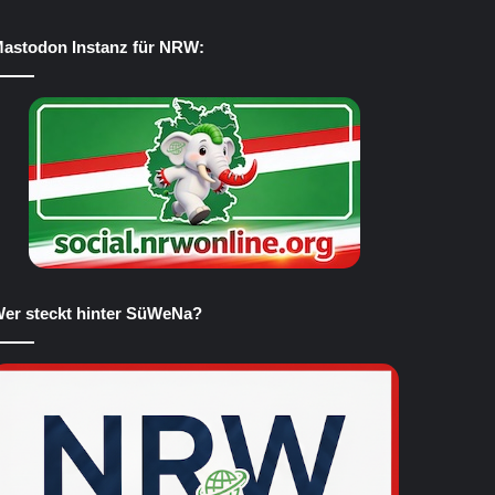
astodon Instanz für NRW:
er steckt hinter SüWeNa?