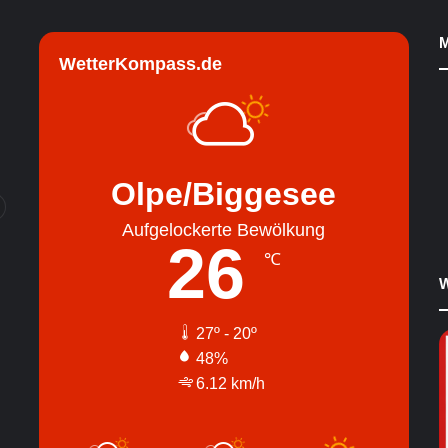
M
WetterKompass.de
Olpe/Biggesee
Aufgelockerte Bewölkung
26
℃
W
27º - 20º
48%
6.12 km/h