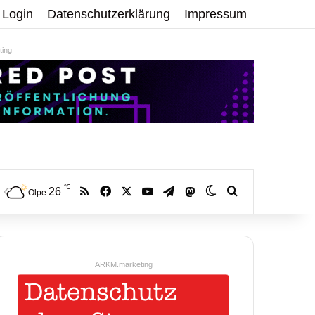
Login
Datenschutzerklärung
Impressum
ing
℃
RSS
Facebook
X
YouTube
Telegram
26
Mastodon
Skin umschalten
Volltextsuche:
Olpe
ARKM.marketing