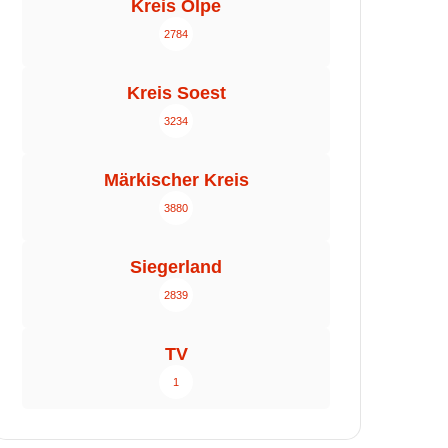
Kreis Olpe
2784
Kreis Soest
3234
Märkischer Kreis
3880
Siegerland
2839
TV
1