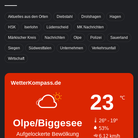
Aktuelles aus den Orten
Diebstahl
Drolshagen
Hagen
HSK
Iserlohn
Lüdenscheid
MK Nachrichten
Märkischer Kreis
Nachrichten
Olpe
Polizei
Sauerland
Siegen
Südwestfalen
Unternehmen
Verkehrsunfall
Wirtschaft
WetterKompass.de
23
℃
Olpe/Biggesee
26º - 19º
53%
Aufgelockerte Bewölkung
6.12 km/h