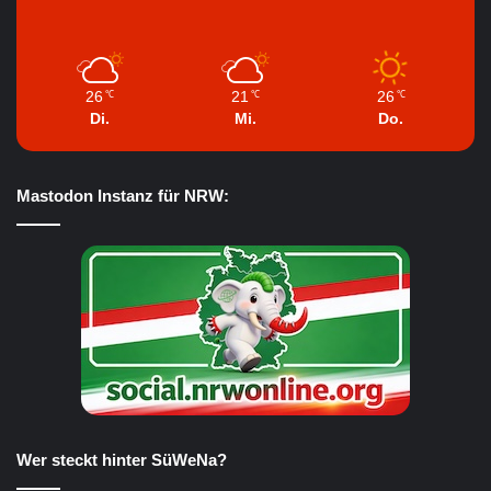
26
21
26
℃
℃
℃
Di.
Mi.
Do.
Mastodon Instanz für NRW:
Wer steckt hinter SüWeNa?