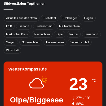
Südwestfalen Topthemen:
Aktuelles aus den Orten
Diebstahl
Drolshagen
Hagen
HSK
Iserlohn
Lüdenscheid
MK Nachrichten
Märkischer Kreis
Nachrichten
Olpe
Polizei
Sauerland
Siegen
Südwestfalen
Unternehmen
Verkehrsunfall
Wirtschaft
WetterKompass.de
23
℃
Olpe/Biggesee
27º - 19º
68%