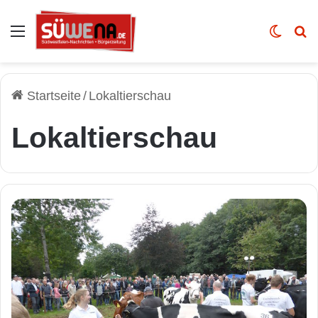
Auswahl
Skin u
Vo
Startseite
/
Lokaltierschau
Lokaltierschau