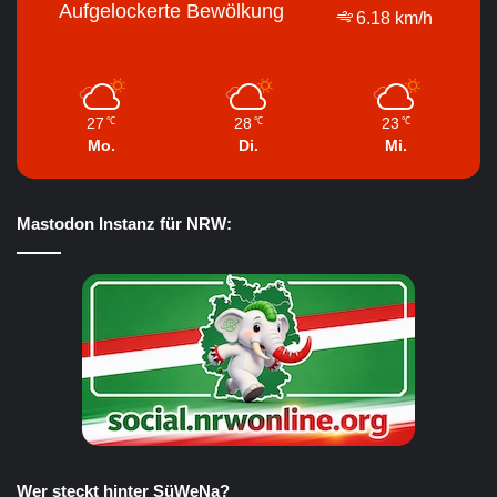
Aufgelockerte Bewölkung
6.18 km/h
27
28
23
℃
℃
℃
Mo.
Di.
Mi.
Mastodon Instanz für NRW:
Wer steckt hinter SüWeNa?