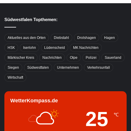
Südwestfalen Topthemen:
Aktuelles aus den Orten
Diebstahl
Drolshagen
Hagen
HSK
Iserlohn
Lüdenscheid
MK Nachrichten
Märkischer Kreis
Nachrichten
Olpe
Polizei
Sauerland
Siegen
Südwestfalen
Unternehmen
Verkehrsunfall
Wirtschaft
WetterKompass.de
25
℃