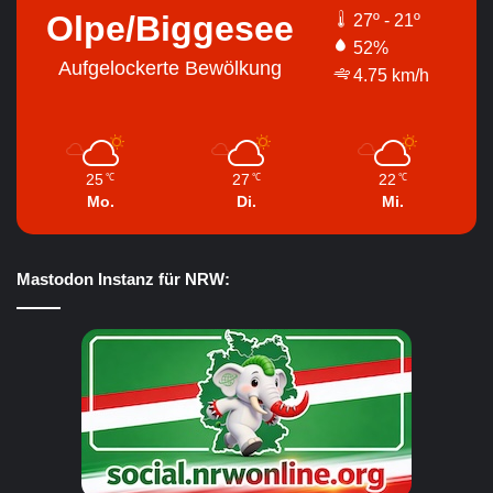
Olpe/Biggesee
27º - 21º
52%
Aufgelockerte Bewölkung
4.75 km/h
25
27
22
℃
℃
℃
Mo.
Di.
Mi.
Mastodon Instanz für NRW: