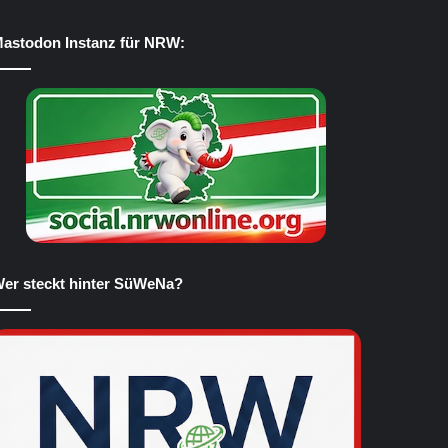
astodon Instanz für NRW:
er steckt hinter SüWeNa?