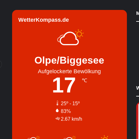
M
WetterKompass.de
Olpe/Biggesee
Aufgelockerte Bewölkung
17
℃
W
25º - 15º
83%
2.67 km/h