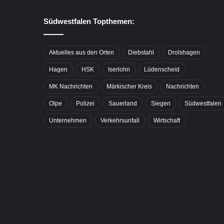
Südwestfalen Topthemen:
Aktuelles aus den Orten
Diebstahl
Drolshagen
Hagen
HSK
Iserlohn
Lüdenscheid
MK Nachrichten
Märkischer Kreis
Nachrichten
Olpe
Polizei
Sauerland
Siegen
Südwestfalen
Unternehmen
Verkehrsunfall
Wirtschaft