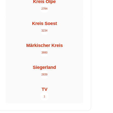
Kreis Olpe
2784
Kreis Soest
3234
Märkischer Kreis
3880
Siegerland
2839
TV
1