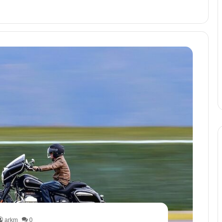
arkm
0