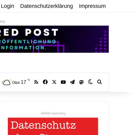
Login
Datenschutzerklärung
Impressum
ing
℃
RSS
Facebook
X
YouTube
Telegram
17
Mastodon
Skin umschalten
Volltextsuche:
Olpe
ARKM.marketing