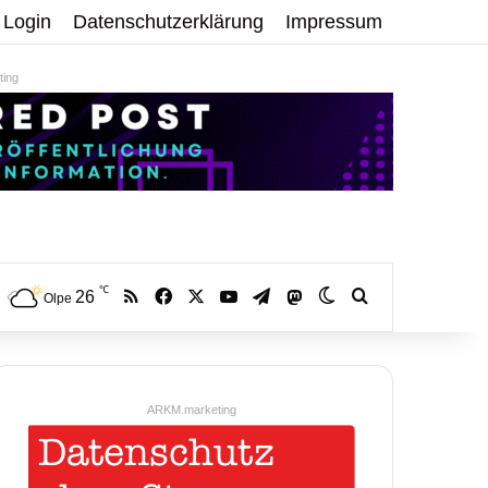
Login
Datenschutzerklärung
Impressum
ing
℃
RSS
Facebook
X
YouTube
Telegram
26
Mastodon
Skin umschalten
Volltextsuche:
Olpe
ARKM.marketing