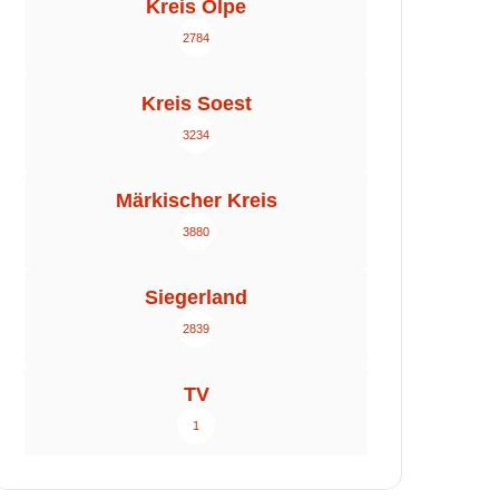
Kreis Olpe
2784
Kreis Soest
3234
Märkischer Kreis
3880
Siegerland
2839
TV
1