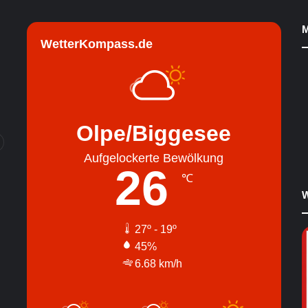
M
WetterKompass.de
Olpe/Biggesee
Aufgelockerte Bewölkung
26
℃
W
27º - 19º
45%
6.68 km/h