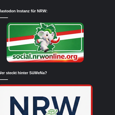
astodon Instanz für NRW:
er steckt hinter SüWeNa?