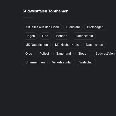
Südwestfalen Topthemen:
Aktuelles aus den Orten
Diebstahl
Drolshagen
Hagen
HSK
Iserlohn
Lüdenscheid
MK Nachrichten
Märkischer Kreis
Nachrichten
Olpe
Polizei
Sauerland
Siegen
Südwestfalen
Unternehmen
Verkehrsunfall
Wirtschaft