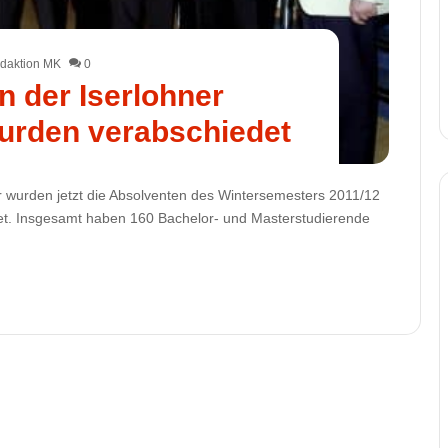
daktion MK
0
n der Iserlohner
urden verabschiedet
er wurden jetzt die Absolventen des Wintersemesters 2011/12
edet. Insgesamt haben 160 Bachelor- und Masterstudierende