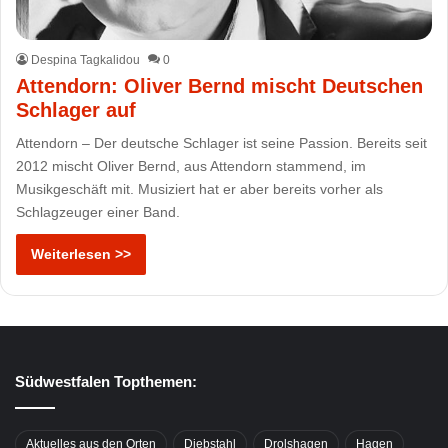
Despina Tagkalidou
0
Attendorn: Oliver Bernd mischt Deutschen
Schlager auf
Attendorn – Der deutsche Schlager ist seine Passion. Bereits seit
2012 mischt Oliver Bernd, aus Attendorn stammend, im
Musikgeschäft mit. Musiziert hat er aber bereits vorher als
Schlagzeuger einer Band.
Weiterlesen >>
Südwestfalen Topthemen:
Aktuelles aus den Orten
Diebstahl
Drolshagen
Hagen