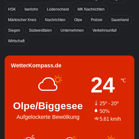
HSK
Iserlohn
Lüdenscheid
MK Nachrichten
Märkischer Kreis
Nachrichten
Olpe
Polizei
Sauerland
Siegen
Südwestfalen
Unternehmen
Verkehrsunfall
Wirtschaft
WetterKompass.de
24
℃
Olpe/Biggesee
25º - 20º
50%
Aufgelockerte Bewölkung
5.61 km/h