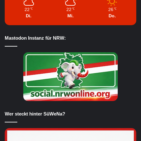
22
22
26
℃
℃
℃
Di.
Mi.
Do.
Mastodon Instanz für NRW:
Wer steckt hinter SüWeNa?