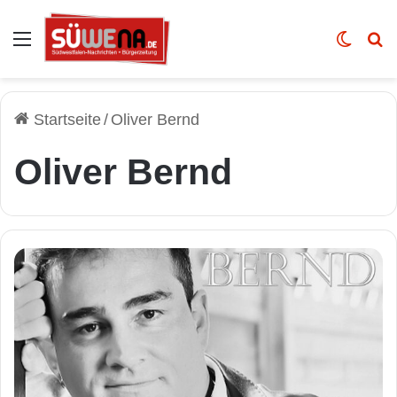
Auswahl
Skin u
Vo
Startseite
/
Oliver Bernd
Oliver Bernd