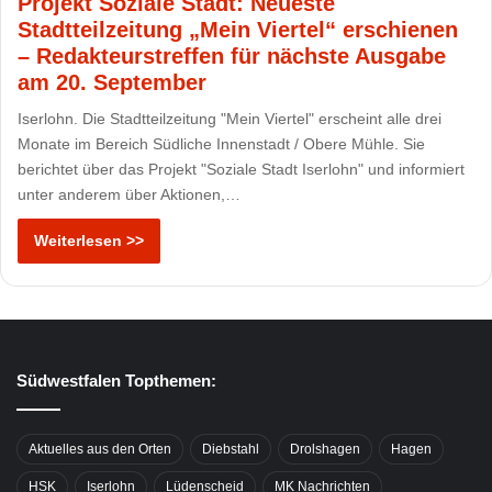
Projekt Soziale Stadt: Neueste
Stadtteilzeitung „Mein Viertel“ erschienen
– Redakteurstreffen für nächste Ausgabe
am 20. September
Iserlohn. Die Stadtteilzeitung "Mein Viertel" erscheint alle drei
Monate im Bereich Südliche Innenstadt / Obere Mühle. Sie
berichtet über das Projekt "Soziale Stadt Iserlohn" und informiert
unter anderem über Aktionen,…
Weiterlesen >>
Südwestfalen Topthemen:
Aktuelles aus den Orten
Diebstahl
Drolshagen
Hagen
HSK
Iserlohn
Lüdenscheid
MK Nachrichten