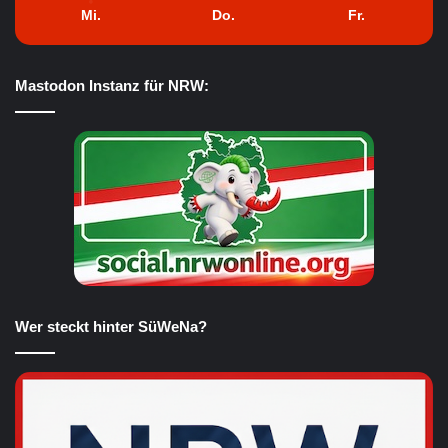
Mi.
Do.
Fr.
Mastodon Instanz für NRW:
Wer steckt hinter SüWeNa?