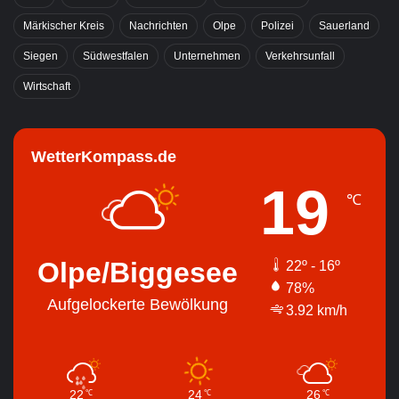
Märkischer Kreis
Nachrichten
Olpe
Polizei
Sauerland
Siegen
Südwestfalen
Unternehmen
Verkehrsunfall
Wirtschaft
WetterKompass.de
19
℃
Olpe/Biggesee
22º - 16º
78%
Aufgelockerte Bewölkung
3.92 km/h
22
24
26
℃
℃
℃