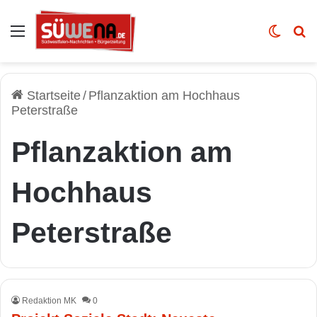
Auswahl
Skin u
Vo
Startseite
/
Pflanzaktion am Hochhaus
Peterstraße
Pflanzaktion am
Hochhaus
Peterstraße
Redaktion MK
0