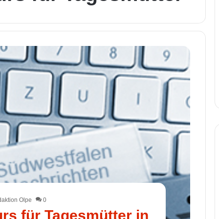
aktion Olpe
0
urs für Tagesmütter in