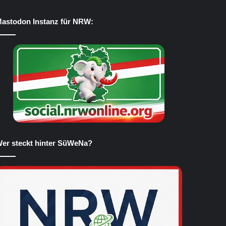
astodon Instanz für NRW:
er steckt hinter SüWeNa?