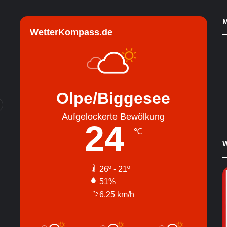
M
WetterKompass.de
Olpe/Biggesee
Aufgelockerte Bewölkung
24
℃
W
26º - 21º
51%
6.25 km/h