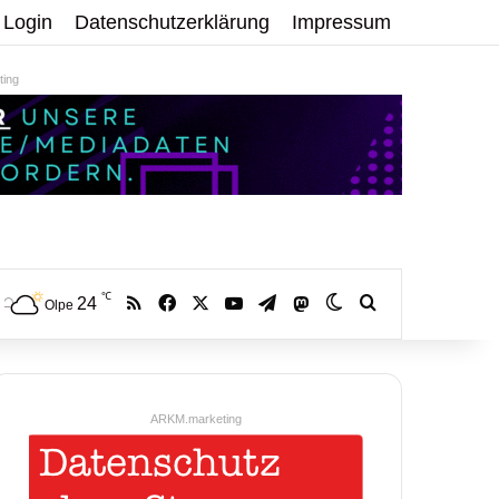
Login
Datenschutzerklärung
Impressum
ing
℃
RSS
Facebook
X
YouTube
Telegram
24
Mastodon
Skin umschalten
Volltextsuche:
Olpe
ARKM.marketing