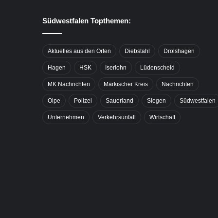
Südwestfalen Topthemen:
Aktuelles aus den Orten
Diebstahl
Drolshagen
Hagen
HSK
Iserlohn
Lüdenscheid
MK Nachrichten
Märkischer Kreis
Nachrichten
Olpe
Polizei
Sauerland
Siegen
Südwestfalen
Unternehmen
Verkehrsunfall
Wirtschaft