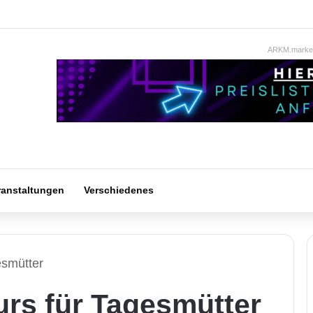
ARKM.market
ranstaltungen
Verschiedenes
esmütter
urs für Tagesmütter