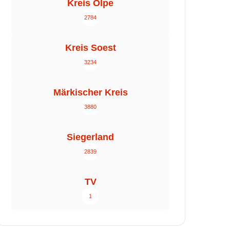
Kreis Olpe
2784
Kreis Soest
3234
Märkischer Kreis
3880
Siegerland
2839
TV
1