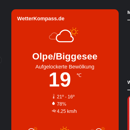
M
WetterKompass.de
Olpe/Biggesee
Aufgelockerte Bewölkung
19
℃
W
21º - 16º
78%
4.25 km/h