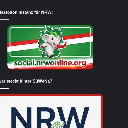
astodon Instanz für NRW:
er steckt hinter SüWeNa?