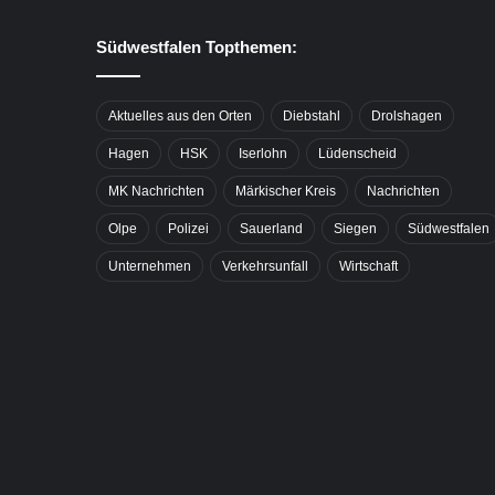
Südwestfalen Topthemen:
Aktuelles aus den Orten
Diebstahl
Drolshagen
Hagen
HSK
Iserlohn
Lüdenscheid
MK Nachrichten
Märkischer Kreis
Nachrichten
Olpe
Polizei
Sauerland
Siegen
Südwestfalen
Unternehmen
Verkehrsunfall
Wirtschaft