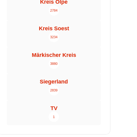
Kreis Olpe
2784
Kreis Soest
3234
Märkischer Kreis
3880
Siegerland
2839
TV
1