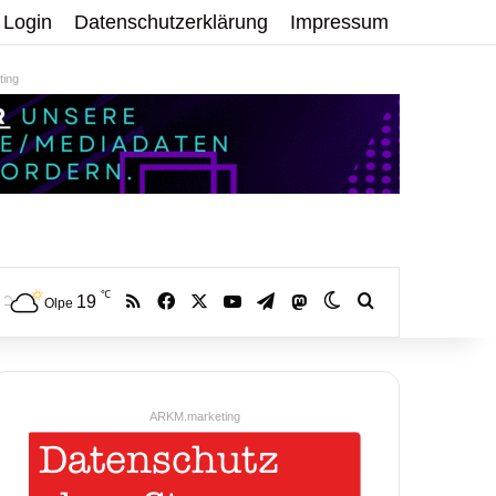
Login
Datenschutzerklärung
Impressum
ing
℃
RSS
Facebook
X
YouTube
Telegram
19
Mastodon
Skin umschalten
Volltextsuche:
Olpe
ARKM.marketing