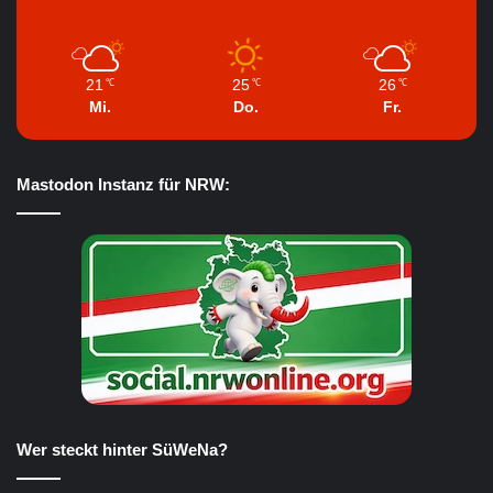
21
25
26
℃
℃
℃
Mi.
Do.
Fr.
Mastodon Instanz für NRW:
Wer steckt hinter SüWeNa?