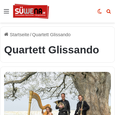
Auswahl
Skin u
Vo
Startseite
/
Quartett Glissando
Quartett Glissando