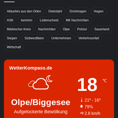
Aktuelles aus den Orten
Diebstahl
Drolshagen
Hagen
HSK
Iserlohn
Lüdenscheid
MK Nachrichten
Märkischer Kreis
Nachrichten
Olpe
Polizei
Sauerland
Siegen
Südwestfalen
Unternehmen
Verkehrsunfall
Wirtschaft
WetterKompass.de
18
℃
Olpe/Biggesee
21º - 16º
79%
Aufgelockerte Bewölkung
2.8 km/h