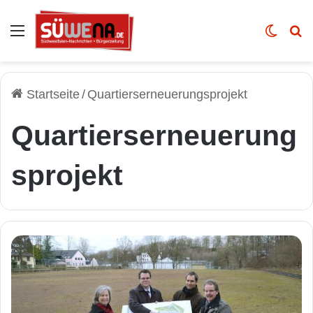
Auswahl
Skin u
Vo
Startseite
/
Quartierserneuerungsprojekt
Quartierserneuerung
sprojekt