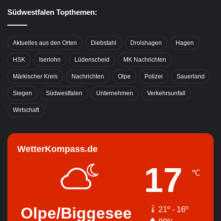
Südwestfalen Topthemen:
Aktuelles aus den Orten
Diebstahl
Drolshagen
Hagen
HSK
Iserlohn
Lüdenscheid
MK Nachrichten
Märkischer Kreis
Nachrichten
Olpe
Polizei
Sauerland
Siegen
Südwestfalen
Unternehmen
Verkehrsunfall
Wirtschaft
WetterKompass.de
17
℃
Olpe/Biggesee
21º - 16º