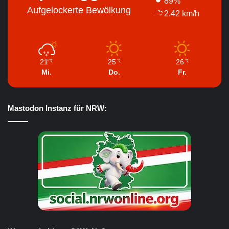
89%
Aufgelockerte Bewölkung
2.42 km/h
21
25
26
℃
℃
℃
Mi.
Do.
Fr.
Mastodon Instanz für NRW: