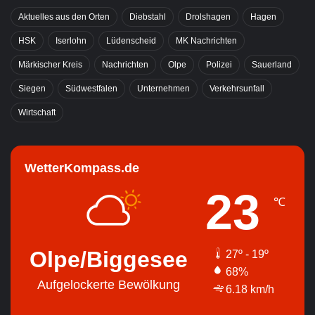
Aktuelles aus den Orten
Diebstahl
Drolshagen
Hagen
HSK
Iserlohn
Lüdenscheid
MK Nachrichten
Märkischer Kreis
Nachrichten
Olpe
Polizei
Sauerland
Siegen
Südwestfalen
Unternehmen
Verkehrsunfall
Wirtschaft
WetterKompass.de
23
℃
Olpe/Biggesee
27º - 19º
68%
Aufgelockerte Bewölkung
6.18 km/h