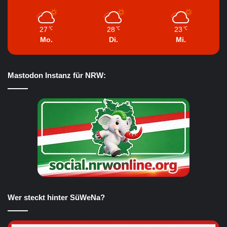
27
28
23
℃
℃
℃
Mo.
Di.
Mi.
Mastodon Instanz für NRW:
Wer steckt hinter SüWeNa?