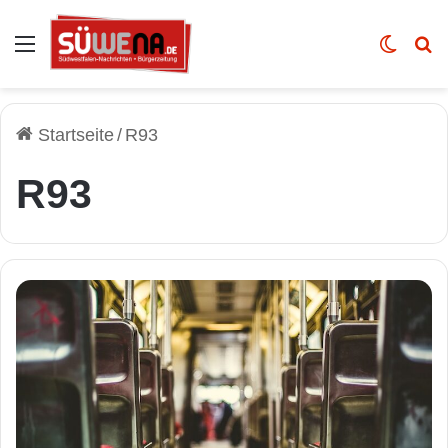
Auswahl
Skin u
Vo
Startseite
/
R93
R93