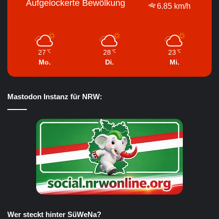
Aufgelockerte Bewölkung
6.85 km/h
27
28
23
℃
℃
℃
Mo.
Di.
Mi.
Mastodon Instanz für NRW:
Wer steckt hinter SüWeNa?