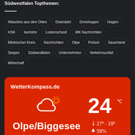
Südwestfalen Topthemen:
Aktuelles aus den Orten
Diebstahl
Drolshagen
Hagen
HSK
Iserlohn
Lüdenscheid
MK Nachrichten
Märkischer Kreis
Nachrichten
Olpe
Polizei
Sauerland
Siegen
Südwestfalen
Unternehmen
Verkehrsunfall
Wirtschaft
WetterKompass.de
24
℃
Olpe/Biggesee
27º - 19º
59%