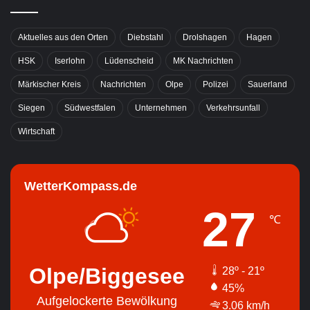
Aktuelles aus den Orten
Diebstahl
Drolshagen
Hagen
HSK
Iserlohn
Lüdenscheid
MK Nachrichten
Märkischer Kreis
Nachrichten
Olpe
Polizei
Sauerland
Siegen
Südwestfalen
Unternehmen
Verkehrsunfall
Wirtschaft
WetterKompass.de
27
℃
Olpe/Biggesee
28º - 21º
45%
Aufgelockerte Bewölkung
3.06 km/h