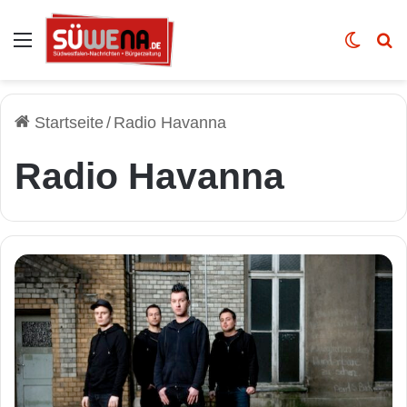
Auswahl
Skin u
Vo
Startseite
/
Radio Havanna
Radio Havanna