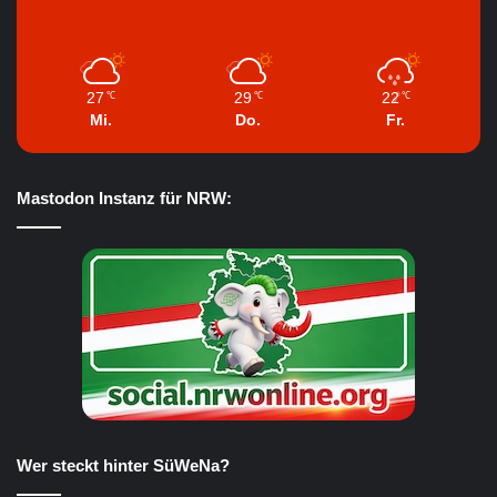
27
29
22
℃
℃
℃
Mi.
Do.
Fr.
Mastodon Instanz für NRW:
Wer steckt hinter SüWeNa?