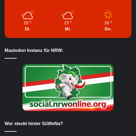
25
23
26
℃
℃
℃
Di.
Mi.
Do.
Mastodon Instanz für NRW:
Wer steckt hinter SüWeNa?