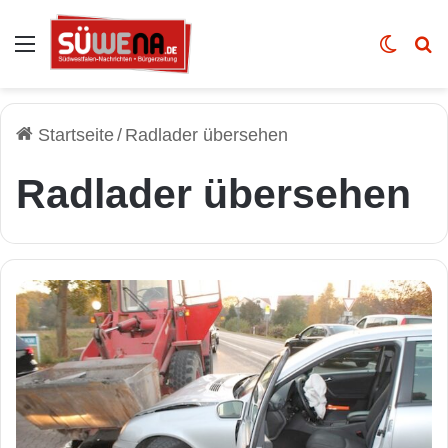
Auswahl
Skin u
Vo
Startseite
/
Radlader übersehen
Radlader übersehen