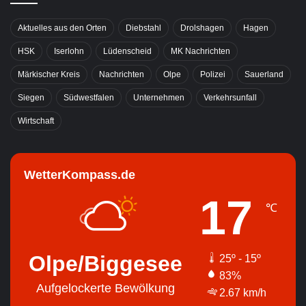
Aktuelles aus den Orten
Diebstahl
Drolshagen
Hagen
HSK
Iserlohn
Lüdenscheid
MK Nachrichten
Märkischer Kreis
Nachrichten
Olpe
Polizei
Sauerland
Siegen
Südwestfalen
Unternehmen
Verkehrsunfall
Wirtschaft
WetterKompass.de
17
℃
Olpe/Biggesee
25º - 15º
83%
Aufgelockerte Bewölkung
2.67 km/h