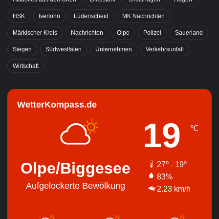
HSK
Iserlohn
Lüdenscheid
MK Nachrichten
Märkischer Kreis
Nachrichten
Olpe
Polizei
Sauerland
Siegen
Südwestfalen
Unternehmen
Verkehrsunfall
Wirtschaft
WetterKompass.de
19
℃
Olpe/Biggesee
27º - 19º
83%
Aufgelockerte Bewölkung
2.23 km/h