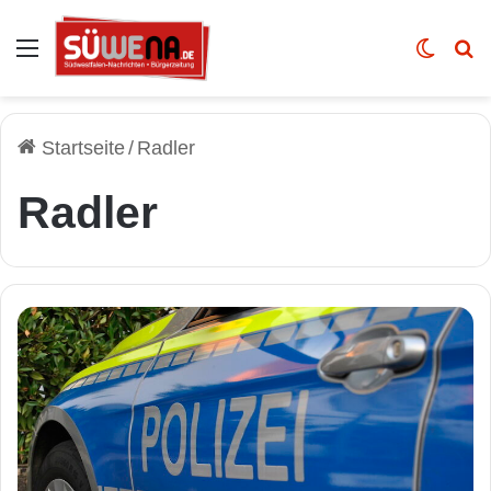
Auswahl
Skin u
Vo
Startseite
/
Radler
Radler