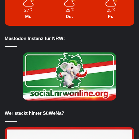
27
29
25
℃
℃
℃
Mi.
Do.
Fr.
Mastodon Instanz für NRW:
Wer steckt hinter SüWeNa?