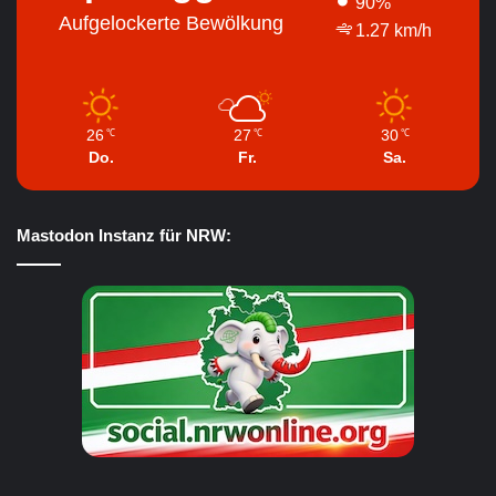
90%
Aufgelockerte Bewölkung
1.27 km/h
26
27
30
℃
℃
℃
Do.
Fr.
Sa.
Mastodon Instanz für NRW: