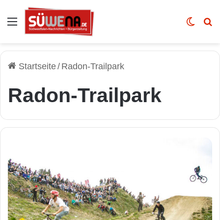
Auswahl
Skin u
Vo
Startseite
/
Radon-Trailpark
Radon-Trailpark