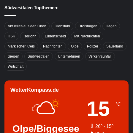
Südwestfalen Topthemen:
Aktuelles aus den Orten
Diebstahl
Drolshagen
Hagen
HSK
Iserlohn
Lüdenscheid
MK Nachrichten
Märkischer Kreis
Nachrichten
Olpe
Polizei
Sauerland
Siegen
Südwestfalen
Unternehmen
Verkehrsunfall
Wirtschaft
WetterKompass.de
15
℃
Olpe/Biggesee
26º - 15º