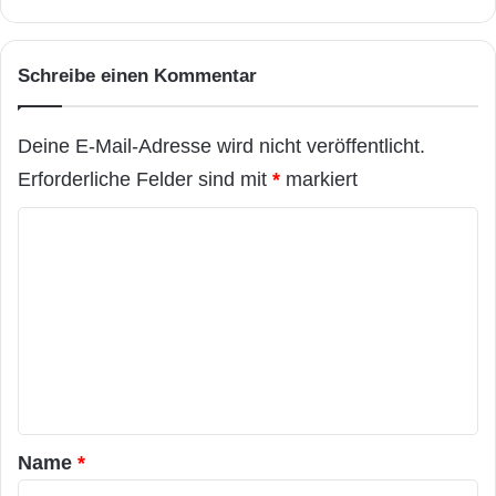
Schreibe einen Kommentar
Deine E-Mail-Adresse wird nicht veröffentlicht.
Erforderliche Felder sind mit
*
markiert
K
o
m
m
e
n
t
a
Name
*
r