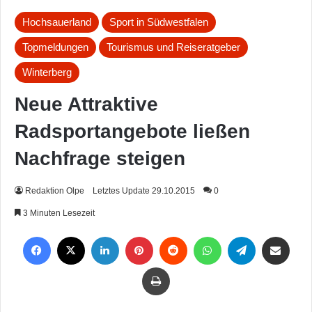
Hochsauerland
Sport in Südwestfalen
Topmeldungen
Tourismus und Reiseratgeber
Winterberg
Neue Attraktive
Radsportangebote ließen
Nachfrage steigen
Redaktion Olpe
Letztes Update 29.10.2015
0
3 Minuten Lesezeit
Facebook
X
LinkedIn
Pinterest
Reddit
WhatsApp
Telegram
Per Mail weiterleiten
Drucken