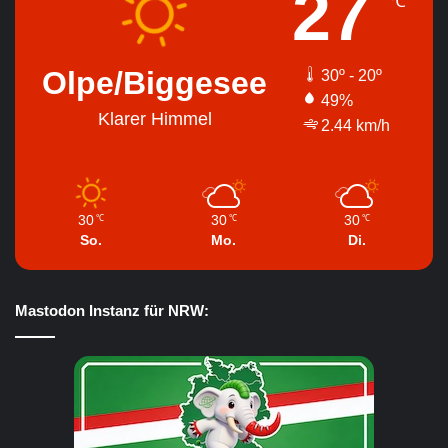
27
℃
Olpe/Biggesee
30º - 20º
49%
Klarer Himmel
2.44 km/h
30
30
30
℃
℃
℃
So.
Mo.
Di.
Mastodon Instanz für NRW: