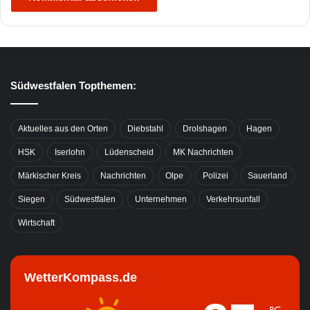
Südwestfalen Topthemen:
Aktuelles aus den Orten
Diebstahl
Drolshagen
Hagen
HSK
Iserlohn
Lüdenscheid
MK Nachrichten
Märkischer Kreis
Nachrichten
Olpe
Polizei
Sauerland
Siegen
Südwestfalen
Unternehmen
Verkehrsunfall
Wirtschaft
WetterKompass.de