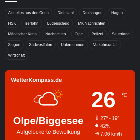
Aktuelles aus den Orten
Diebstahl
Drolshagen
Hagen
HSK
Iserlohn
Lüdenscheid
MK Nachrichten
Märkischer Kreis
Nachrichten
Olpe
Polizei
Sauerland
Siegen
Südwestfalen
Unternehmen
Verkehrsunfall
Wirtschaft
WetterKompass.de
26
℃
Olpe/Biggesee
27º - 19º
42%
Aufgelockerte Bewölkung
7.06 km/h