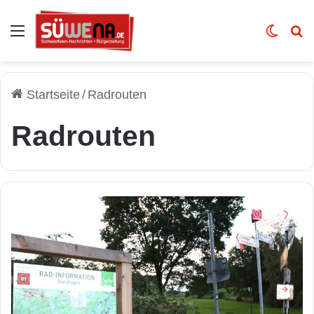
Auswahl
Skin u
Vo
Startseite
/
Radrouten
Radrouten