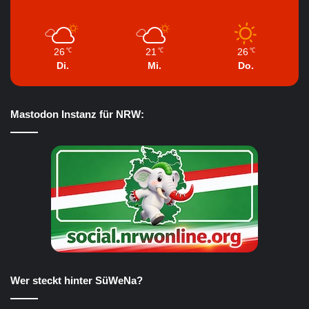
26
21
26
℃
℃
℃
Di.
Mi.
Do.
Mastodon Instanz für NRW:
Wer steckt hinter SüWeNa?